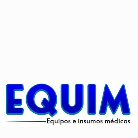
Categorías:
Bastones
,
Ortopedia
Productos relacionados
Silla de Ducha con Brazo
Bastón 4 Patas Mod. Cisne
Leer más
Leer más
Baston 1 Pata
Bastón Confiable con Luz